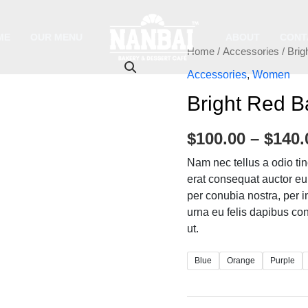
ME
OUR MENU
ABOUT
CONT
Bright
Home
/
Accessories
/ Brig
Red
Accessories
,
Women
Bag
Bright Red B
quantity
$
100.00
–
$
140.
Nam nec tellus a odio ti
erat consequat auctor eu i
per conubia nostra, per 
urna eu felis dapibus co
ut.
Blue
Orange
Purple