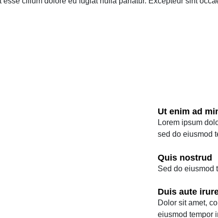
it esse cillum dolore eu fugiat nulla pariatur. Excepteur sint occ
Ut enim ad mi
Lorem ipsum dolor 
sed do eiusmod t
Quis nostrud
Sed do eiusmod te
Duis aute irur
Dolor sit amet, co
eiusmod tempor in