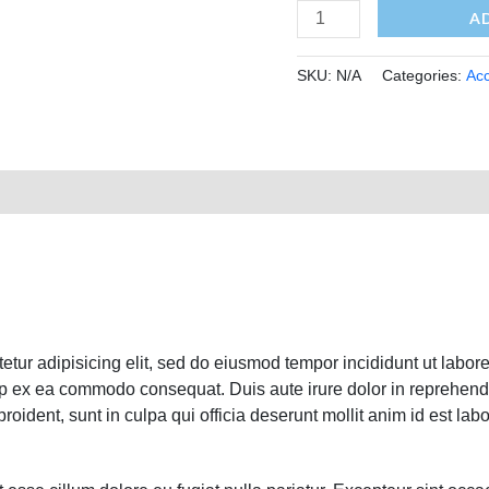
A
SKU:
N/A
Categories:
Acc
0)
ctetur adipisicing elit, sed do eiusmod tempor incididunt ut lab
uip ex ea commodo consequat. Duis aute irure dolor in reprehender
roident, sunt in culpa qui officia deserunt mollit anim id est lab