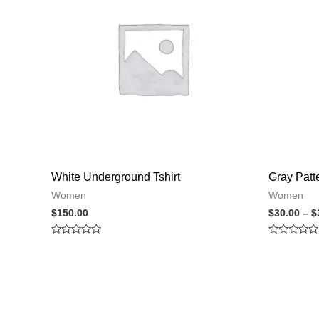
White Underground Tshirt
Gray Patte
Women
Women
$
150.00
$
30.00
–
$
Rated
Rated
0
0
out
out
of
of
5
5