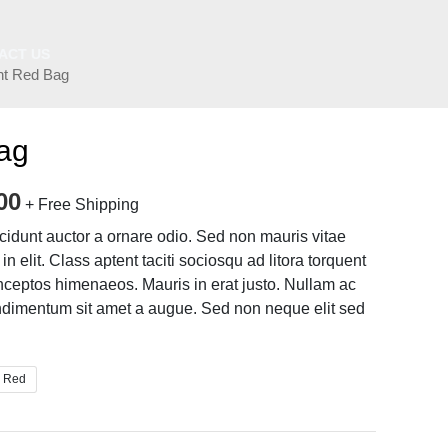
ACT US
ht Red Bag
ag
00
+ Free Shipping
ncidunt auctor a ornare odio. Sed non mauris vitae
n elit. Class aptent taciti sociosqu ad litora torquent
inceptos himenaeos. Mauris in erat justo. Nullam ac
ndimentum sit amet a augue. Sed non neque elit sed
Red