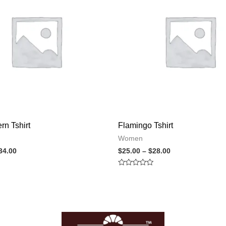
rn Tshirt
Flamingo Tshirt
Women
34.00
$
25.00
–
$
28.00
Rated
0
out
of
5